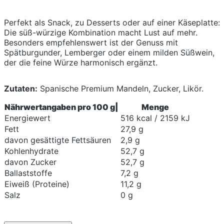
Perfekt als Snack, zu Desserts oder auf einer Käseplatte:
Die süß-würzige Kombination macht Lust auf mehr.
Besonders empfehlenswert ist der Genuss mit
Spätburgunder, Lemberger oder einem milden Süßwein,
der die feine Würze harmonisch ergänzt.
Zutaten:
Spanische Premium Mandeln, Zucker, Likör.
Nährwertangaben pro 100 g|
Menge
Energiewert
516 kcal / 2159 kJ
Fett
27,9 g
davon gesättigte Fettsäuren
2,9 g
Kohlenhydrate
52,7 g
davon Zucker
52,7 g
Ballaststoffe
7,2 g
Eiweiß (Proteine)
11,2 g
Salz
0 g