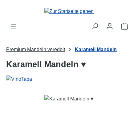
Zum Hauptinhalt springen
Ware
Premium Mandeln veredelt
Karamell Mandeln
Karamell Mandeln ♥
Bildergalerie überspringen