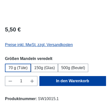
Regulärer Preis:
5,50 €
Preise inkl. MwSt. zzgl. Versandkosten
auswählen
Größen Mandeln veredelt
70 g (Tüte)
150g (Glas)
500g (Beutel)
Produkt Anzahl: Gib den gewünschten Wert e
In den Warenkorb
Produktnummer:
SW10015.1