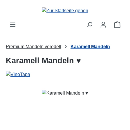
Zum Hauptinhalt springen
Ware
Premium Mandeln veredelt
Karamell Mandeln
Karamell Mandeln ♥
Bildergalerie überspringen