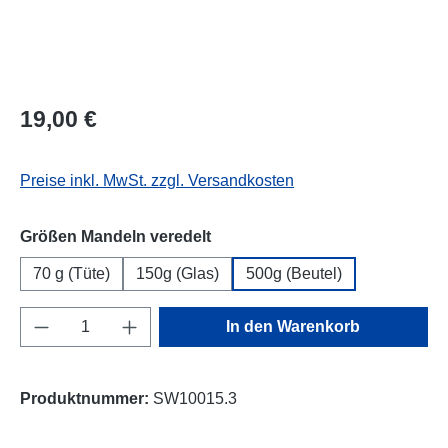
Regulärer Preis:
19,00 €
Preise inkl. MwSt. zzgl. Versandkosten
auswählen
Größen Mandeln veredelt
70 g (Tüte)
150g (Glas)
500g (Beutel)
Produkt Anzahl: Gib den gewünschten Wert e
In den Warenkorb
Produktnummer:
SW10015.3