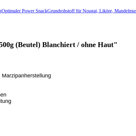
gOptimaler Power SnackGrundrohstoff für Nougat, Liköre, Mandelm
0g (Beutel) Blanchiert / ohne Haut"
, Marzipanherstellung
sen
itung